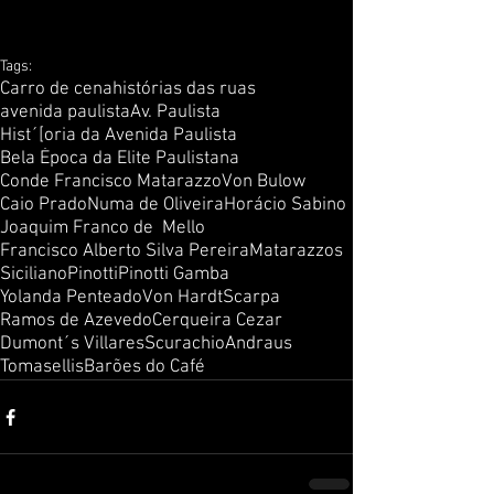
Tags:
Carro de cena
histórias das ruas
avenida paulista
Av. Paulista
Hist´[oria da Avenida Paulista
Bela Época da Elite Paulistana
Conde Francisco Matarazzo
Von Bulow
Caio Prado
Numa de Oliveira
Horácio Sabino
Joaquim Franco de Mello
Francisco Alberto Silva Pereira
Matarazzos
Siciliano
Pinotti
Pinotti Gamba
Yolanda Penteado
Von Hardt
Scarpa
Ramos de Azevedo
Cerqueira Cezar
Dumont´s Villares
Scurachio
Andraus
Tomasellis
Barões do Café