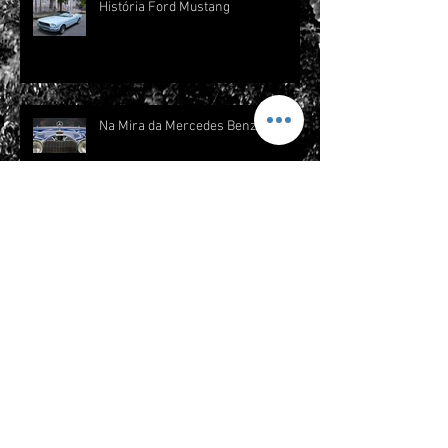
História Ford Mustang
Na Mira da Mercedes Benz
Lincoln SS-100-X? Assassinato de
John F. Kennedy - 55 anos atrás.
História das ruas – Avenida Paulista