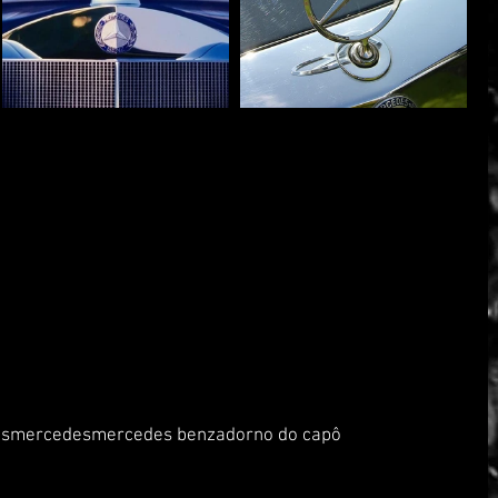
os
mercedes
mercedes benz
adorno do capô