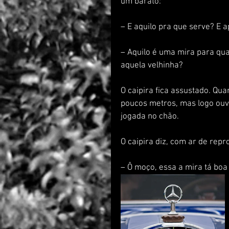
um barato:
– E aquilo pra que serve? E 
– Aquilo é uma mira para qua
aquela velhinha?
O caipira fica assustado. Qua
poucos metros, mas logo ouve
jogada no chão.
O caipira diz, com ar de repr
– Ô moço, essa a mira tá boa 