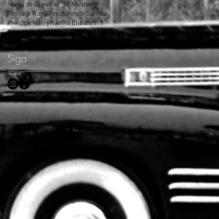
Numa de Oliveira
P-51 Mustang
Pierluigi Raggi
Pinotti
Pinotti Gamba
Príncipe Harry
Rainha Elizabeth II
Ramos de Azevedo
Siga