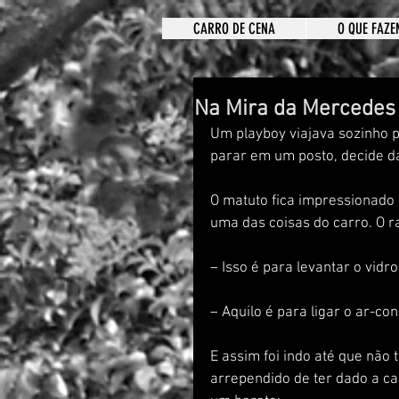
CARRO DE CENA
O QUE FAZE
Na Mira da Mercedes
Um playboy viajava sozinho 
parar em um posto, decide da
O matuto fica impressionado
uma das coisas do carro. O 
– Isso é para levantar o vidro
– Aquilo é para ligar o ar-co
E assim foi indo até que não 
arrependido de ter dado a car