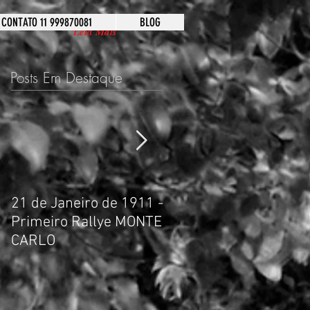
CONTATO 11 999870081
BLOG
Leia Mais
Posts Em Destaque
21 de Janeiro de 1911 -
Carros do Casamento
Primeiro Rallye MONTE
Príncipe Harry &
CARLO
Meghan Markle