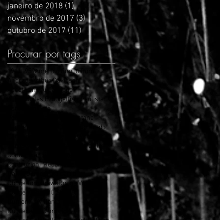
janeiro de 2018
(1)
1 post
novembro de 2017
(3)
3 posts
outubro de 2017
(11)
11 posts
Procurar por tags
1911
1959
Américo Emílio Romi
Andraus
Arthur Davidson
Ascot Landau Carriage
Automobiles E. Bugatti
Av. Paulista
Barões do Café
Bela Época da Elite Paulistana
Bentley Bentayga
CMTC
Caio Prado
Carro de cena
Castelo de Windsor
Cerqueira Cezar
Chrysler brasil
Conde Francisco Matarazzo
Contruzioni Mecaniche National
Dallas
Democrata carro
Dodge Tomahawk
Dodge Viper
Dodge Viper V10 SRT10
Dumont´s Villares
Duquesa de Cambridge