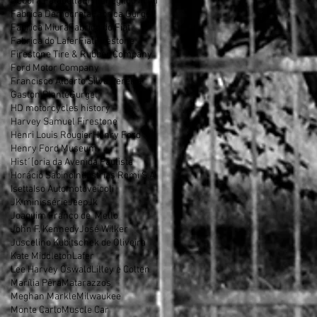
Débora Falabella
Ermenegildo Preti
Fabrica Democrata
Fabrica Gurgel
Fabrica Miura
Fabrica do Fiat
Fabrica do Lafer
Fiat
Firestone
Firestone Tire & Rubber Company
Ford Motor Company
Francisco Alberto Silva Pereira
Gaston Planté
Gurgel
HD motorcycles history
Harvey Samuel Firestone
Henri Louis Rougier
Henry Ford
Henry Ford Museum
Hist´[oria da Avenida Paulista
Horácio Sabino
Indústrias Romi S.A
Isetta
Iso Automotoveicoli
JK minissérie
Jeep
Jk
Joaquim Franco de Mello
John F. Kennedy
José Wilker
Juscelino Kubitschek de Oliveira
Kate Middleton
Lafer
Lee Harvey Oswald
Lilley e Colten
Marília Pêra
Matarazzos
Meghan Markle
Milwaukee
Monte Carlo
Muscle Car