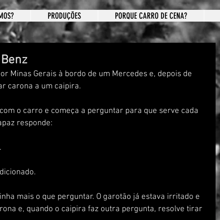
MOS?
PRODUÇÕES
PORQUE CARRO DE CENA?
 Benz
por Minas Gerais à bordo de um Mercedes e, depois de 
r carona a um caipira.
 com o carro e começa a perguntar para que serve cada 
rapaz responde:
.
ndicionado.
tinha mais o que perguntar. O garotão já estava irritado e 
ona e, quando o caipira faz outra pergunta, resolve tirar 