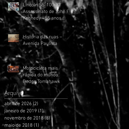
Lincoln SS-100-X?
Assassinato de John F.
Kennedy - 55 anos
atrás.
História das ruas –
Avenida Paulista
Motocicleta mais
rápida do mundo:
Dodge Tomahawk
Arquivo
abril de 2026
(2)
2 posts
janeiro de 2019
(1)
1 post
novembro de 2018
(8)
8 posts
maio de 2018
(1)
1 post