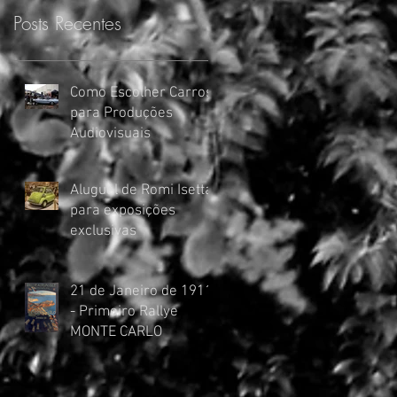
Posts Recentes
Como Escolher Carros
para Produções
Audiovisuais
Aluguel de Romi Isetta
para exposições
exclusivas
21 de Janeiro de 1911
- Primeiro Rallye
MONTE CARLO