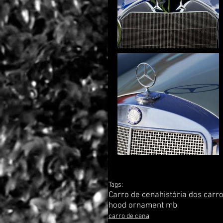
Tags:
Carro de cena
história dos carr
hood ornament mb
carro de cena