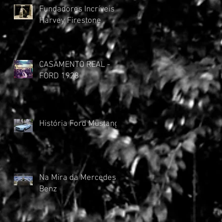
Fundadores Incríveis -
Harvey Firestone
CASAMENTO REAL -
FORD 1928
História Ford Mustang
Na Mira da Mercedes
Benz