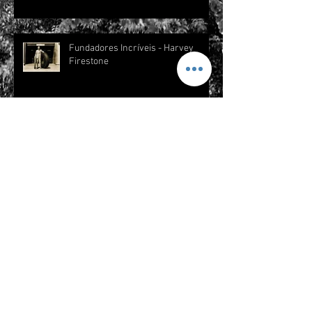
Fundadores Incríveis - Harvey
Firestone
CASAMENTO REAL - FORD 1928
História Ford Mustang