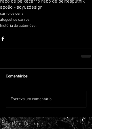
rabo de peixe
carro rabo de peixe
sputnik
apollo - soyuz
design
carro de cena
aluguel de carros
história do automóvel
Comentários
Escreva um comentário
Posts Em Destaque