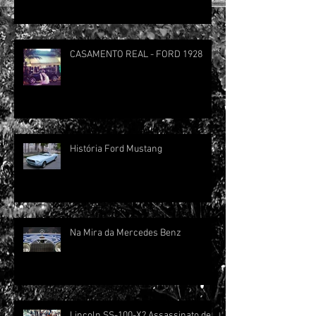
CASAMENTO REAL - FORD 1928
História Ford Mustang
Na Mira da Mercedes Benz
Lincoln SS-100-X? Assassinato de