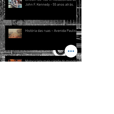
John F. Kennedy - 55 anos atrás.
História das ruas – Avenida Paulista
Motocicleta mais rápida do mundo:
Dodge Tomahawk
Arquivo
abril de 2026
(2)
2 posts
janeiro de 2019
(1)
1 post
novembro de 2018
(8)
8 posts