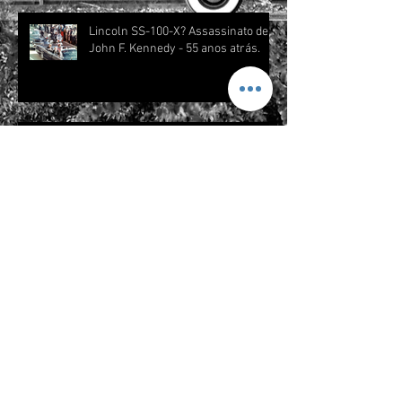
Lincoln SS-100-X? Assassinato de
John F. Kennedy - 55 anos atrás.
História das ruas – Avenida Paulista
Motocicleta mais rápida do mundo:
Dodge Tomahawk
Arquivo
abril de 2026
(2)
2 posts